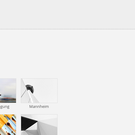
egung
Mannheim